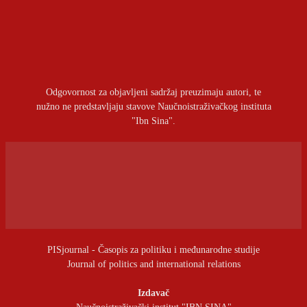
OSTAVITI ODGOVOR
Prijavite se da ostavite komentar
Odgovornost za objavljeni sadržaj preuzimaju autori, te
nužno ne predstavljaju stavove Naučnoistraživačkog instituta
"Ibn Sina".
PISjournal - Časopis za politiku i međunarodne studije
Journal of politics and international relations
Izdavač