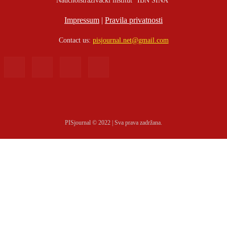
Naučnoistraživački institut "IBN SINA"
Impressum
|
Pravila privatnosti
Contact us:
pisjournal.net@gmail.com
PISjournal © 2022 | Sva prava zadržana.