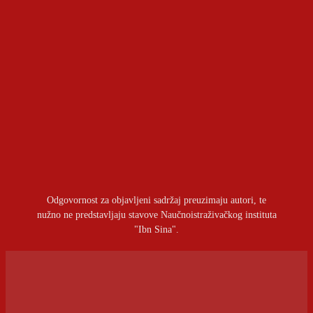
Geopolitički aspekti sporazuma između Kuvajta i
Pakistana
OSTAVITI ODGOVOR
Prijavite se da ostavite komentar
Odgovornost za objavljeni sadržaj preuzimaju autori, te
nužno ne predstavljaju stavove Naučnoistraživačkog instituta
"Ibn Sina".