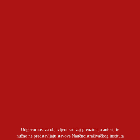
Geopolitički aspekti sporazuma između Kuvajta i
Pakistana
OSTAVITI ODGOVOR
Prijavite se da ostavite komentar
Odgovornost za objavljeni sadržaj preuzimaju autori, te
nužno ne predstavljaju stavove Naučnoistraživačkog instituta