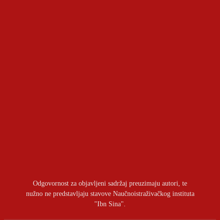
Geopolitički aspekti sporazuma između Kuvajta i
Pakistana
OSTAVITI ODGOVOR
Prijavite se da ostavite komentar
Odgovornost za objavljeni sadržaj preuzimaju autori, te
nužno ne predstavljaju stavove Naučnoistraživačkog instituta
"Ibn Sina".