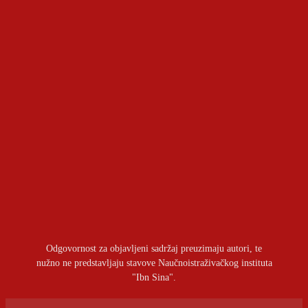
Politička prekretnica u Indiji: Generacija Z otvorila
front protiv vlade
OSTAVITI ODGOVOR
Prijavite se da ostavite komentar
Odgovornost za objavljeni sadržaj preuzimaju autori, te
nužno ne predstavljaju stavove Naučnoistraživačkog instituta
"Ibn Sina".