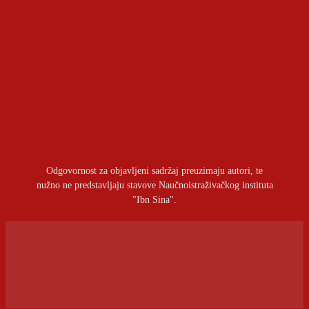
Politička prekretnica u Indiji: Generacija Z otvorila
front protiv vlade
OSTAVITI ODGOVOR
Prijavite se da ostavite komentar
Odgovornost za objavljeni sadržaj preuzimaju autori, te
nužno ne predstavljaju stavove Naučnoistraživačkog instituta
"Ibn Sina".