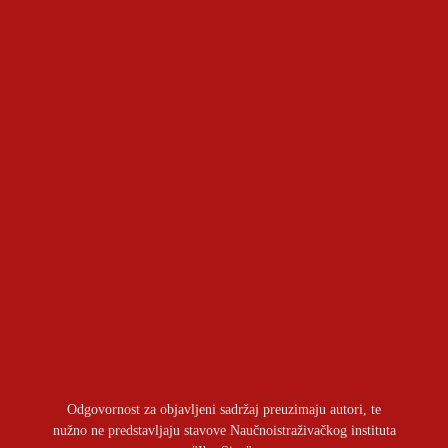
Geopolitički aspekti sporazuma između Kuvajta i
Pakistana
OSTAVITI ODGOVOR
Prijavite se da ostavite komentar
Odgovornost za objavljeni sadržaj preuzimaju autori, te
nužno ne predstavljaju stavove Naučnoistraživačkog instituta