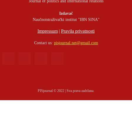
Journal of politics and international relations
Izdavač
Naučnoistraživački institut "IBN SINA"
Impressum
|
Pravila privatnosti
Contact us:
pisjournal.net@gmail.com
PISjournal © 2022 | Sva prava zadržana.