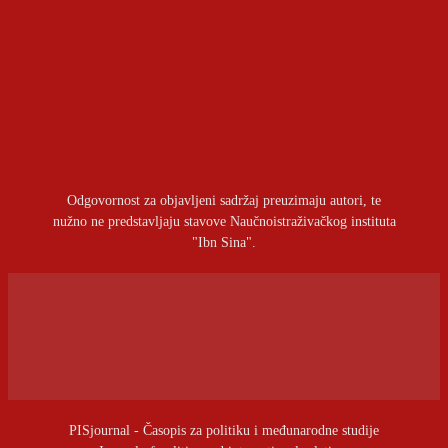
OSTAVITI ODGOVOR
Prijavite se da ostavite komentar
Odgovornost za objavljeni sadržaj preuzimaju autori, te
nužno ne predstavljaju stavove Naučnoistraživačkog instituta
"Ibn Sina".
PISjournal - Časopis za politiku i međunarodne studije