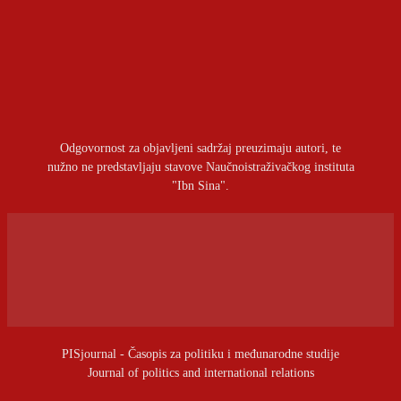
OSTAVITI ODGOVOR
Prijavite se da ostavite komentar
Odgovornost za objavljeni sadržaj preuzimaju autori, te
nužno ne predstavljaju stavove Naučnoistraživačkog instituta
"Ibn Sina".
PISjournal - Časopis za politiku i međunarodne studije
Journal of politics and international relations