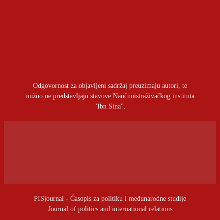
OSTAVITI ODGOVOR
Prijavite se da ostavite komentar
Odgovornost za objavljeni sadržaj preuzimaju autori, te
nužno ne predstavljaju stavove Naučnoistraživačkog instituta
"Ibn Sina".
PISjournal - Časopis za politiku i međunarodne studije
Journal of politics and international relations