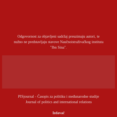
OSTAVITI ODGOVOR
Prijavite se da ostavite komentar
Odgovornost za objavljeni sadržaj preuzimaju autori, te
nužno ne predstavljaju stavove Naučnoistraživačkog instituta
"Ibn Sina".
PISjournal - Časopis za politiku i međunarodne studije
Journal of politics and international relations
Izdavač