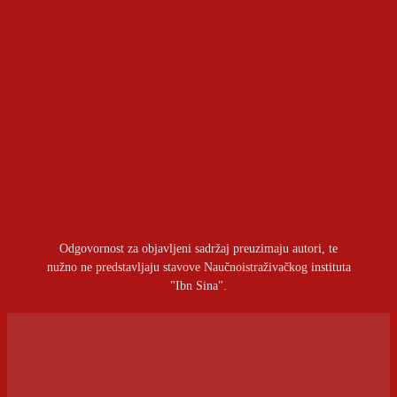
Washingtonu
Koje novo oružje Zapad šalje u Ukrajinu?
January 12, 2023
Odgovornost za objavljeni sadržaj preuzimaju autori, te
nužno ne predstavljaju stavove Naučnoistraživačkog instituta
"Ibn Sina".