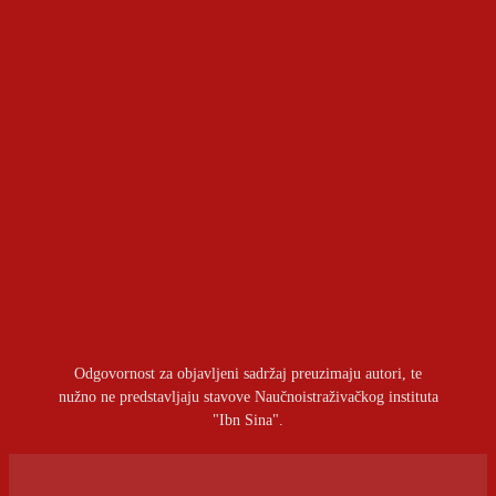
Kraj ere ograničenja: Rezolucija 2231 više nije na
snazi
OSTAVITI ODGOVOR
Prijavite se da ostavite komentar
Odgovornost za objavljeni sadržaj preuzimaju autori, te
nužno ne predstavljaju stavove Naučnoistraživačkog instituta
"Ibn Sina".