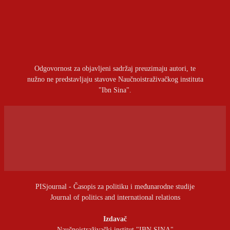
OSTAVITI ODGOVOR
Prijavite se da ostavite komentar
Odgovornost za objavljeni sadržaj preuzimaju autori, te
nužno ne predstavljaju stavove Naučnoistraživačkog instituta
"Ibn Sina".
PISjournal - Časopis za politiku i međunarodne studije
Journal of politics and international relations
Izdavač
Naučnoistraživački institut "IBN SINA"