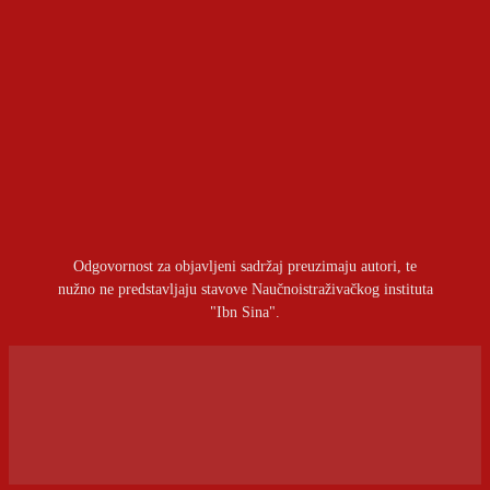
intelektualnom okviru imama šehida Sejjida Alija
Hameneija – drugi dio
OSTAVITI ODGOVOR
Prijavite se da ostavite komentar
Odgovornost za objavljeni sadržaj preuzimaju autori, te
nužno ne predstavljaju stavove Naučnoistraživačkog instituta
"Ibn Sina".