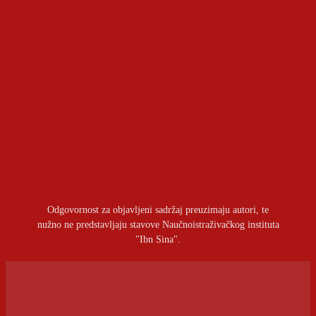
Politička prekretnica u Indiji: Generacija Z otvorila
front protiv vlade
OSTAVITI ODGOVOR
Prijavite se da ostavite komentar
Odgovornost za objavljeni sadržaj preuzimaju autori, te
nužno ne predstavljaju stavove Naučnoistraživačkog instituta
"Ibn Sina".