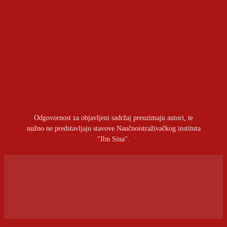
Geopolitički aspekti sporazuma između Kuvajta i
Pakistana
OSTAVITI ODGOVOR
Prijavite se da ostavite komentar
Odgovornost za objavljeni sadržaj preuzimaju autori, te
nužno ne predstavljaju stavove Naučnoistraživačkog instituta
"Ibn Sina".